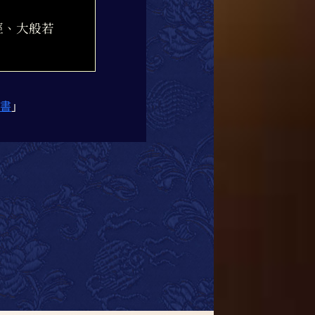
經、大般若
書
」