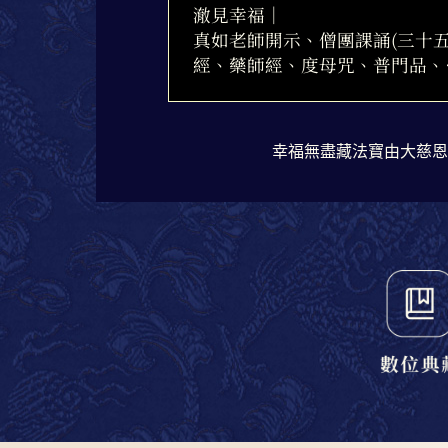
澈見幸福｜
真如老師開示、僧團課誦(三十
經、藥師經、度母咒、普門品、
幸福無盡藏法寶由大慈恩