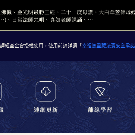
五佛懺、金光明最勝王經、二十一度母讚、大白傘蓋佛母
…)、日常法師梵唄、真如老師課誦、…
譯經基金會授權使用，使用前請詳讀「
幸福無盡藏法寶安全承諾