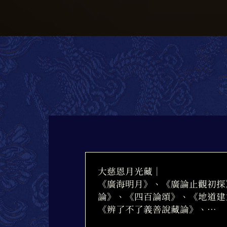
大慈恩月光藏｜
《廣海明月》、《廣論止觀初探
論》、《四百論頌》、《地道建
《辨了不了義善說藏論》、…